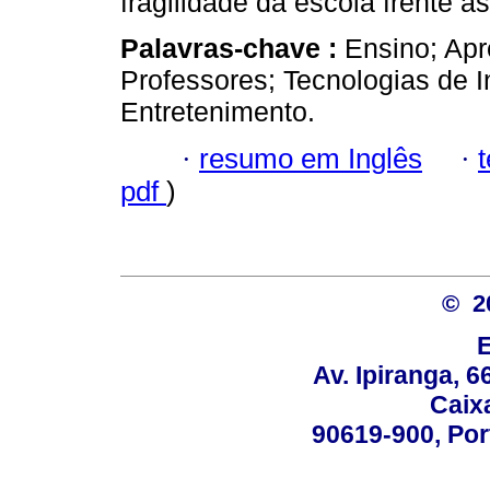
fragilidade da escola frente 
Palavras-chave :
Ensino; Ap
Professores; Tecnologias de 
Entretenimento.
·
resumo em Inglês
·
pdf
)
© 2
Av. Ipiranga, 6
Caix
90619-900, Po