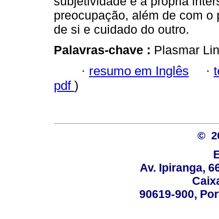
subjetividade e a própria inte
preocupação, além de com o 
de si e cuidado do outro.
Palavras-chave :
Plasmar Lin
·
resumo em Inglês
·
pdf
)
© 2
Av. Ipiranga, 6
Caix
90619-900, Po