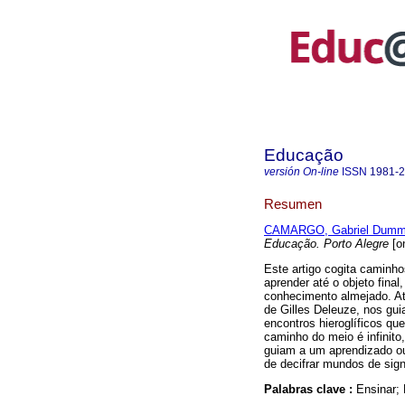
Educação
versión On-line
ISSN
1981-
Resumen
CAMARGO, Gabriel Dumm
Educação. Porto Alegre
[on
Este artigo cogita caminh
aprender até o objeto fina
conhecimento almejado. Atr
de Gilles Deleuze, nos gu
encontros hieroglíficos q
caminho do meio é infinit
guiam a um aprendizado ou
de decifrar mundos de sign
Palabras clave :
Ensinar;