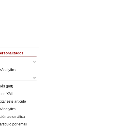
Personalizados
 Analytics
ués (pdf)
lo en XML
tar este artículo
 Analytics
ción automática
articulo por email