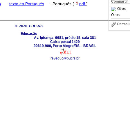
Compartir
s
·
texto en Portugués
·
Portugués (
pdf
)
Otros
Otros
Permali
© 2026
PUC-RS
Educação
Av. Ipiranga, 6681, prédio 15, sala 381
Caixa postal 1429
90619-900, Porto Alegre/RS – BRASIL
reveduc@pucrs.br