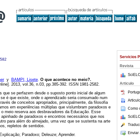
Servicios 
2582
Revista
SciELO
er
y
BAMPI, Lisete
.
O que acontece no meio?.
Articulo
line]. 2013, vol.36, n.03, pp.385-392. ISSN 1981-2582.
Portug
os que se perfazem desde o suposto ponto inicial de algum
l, se é que existe, onde o aprendizado seria consumado num
Articu
avés de conceitos apropriados, principalmente, da filosofia
iamos em experiências múltiplas que vislumbram paradoxos e
Como ci
ue o meio reserva aos desbravadores da Educação. Esse
o, apinhado de paradoxos e encontros necessários que nos
SciELO
tro para além do almejado, uma vez que se sustenta na arte
Traduc
os, repletos de sentidos.
Enviar 
 Explicação; Paradoxo; Deleuze; Aprender.