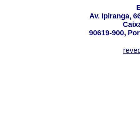
Av. Ipiranga, 6
Caix
90619-900, Po
reve