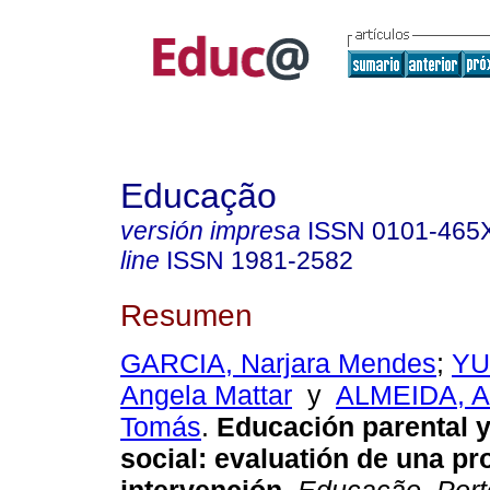
Educação
versión impresa
ISSN
0101-465
line
ISSN
1981-2582
Resumen
GARCIA, Narjara Mendes
;
YU
Angela Mattar
y
ALMEIDA, A
Tomás
.
Educación parental 
social: evaluatión de una p