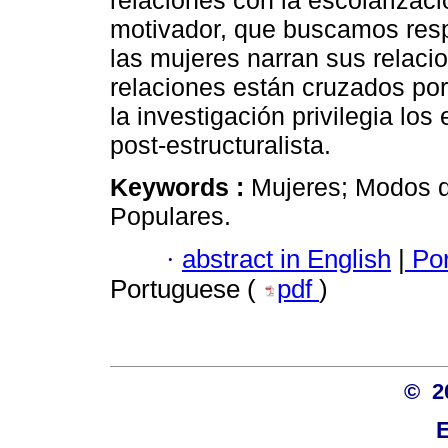
relaciones con la escolarizac
motivador, que buscamos resp
las mujeres narran sus relaci
relaciones están cruzados por
la investigación privilegia lo
post-estructuralista.
Keywords :
Mujeres; Modos d
Populares.
·
abstract in English
|
Por
Portuguese (
pdf
)
© 2