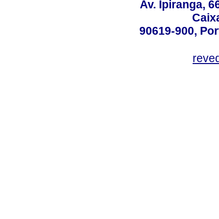
Av. Ipiranga, 6
Caix
90619-900, Po
reve