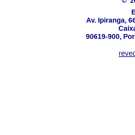
© 2
Av. Ipiranga, 6
Caix
90619-900, Po
reve