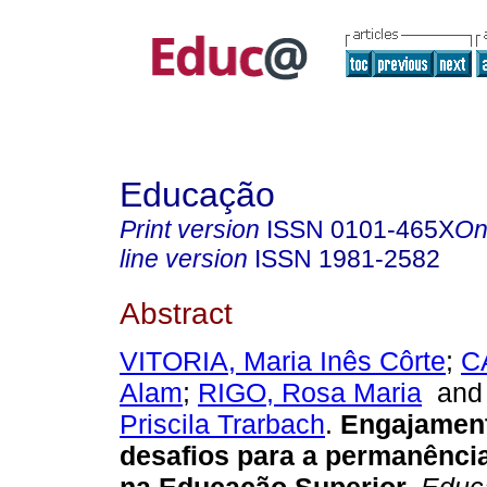
Educação
Print version
ISSN
0101-465X
On
line version
ISSN
1981-2582
Abstract
VITORIA, Maria Inês Côrte
;
C
Alam
;
RIGO, Rosa Maria
an
Priscila Trarbach
.
Engajament
desafios para a permanênci