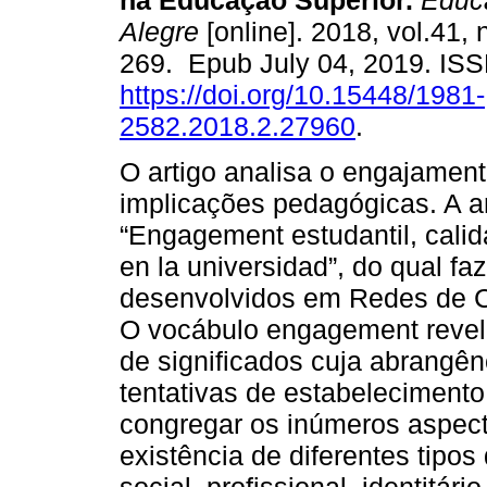
na Educação Superior.
Educa
Alegre
[online]. 2018, vol.41, 
269. Epub July 04, 2019. IS
https://doi.org/10.15448/1981-
2582.2018.2.27960
.
O artigo analisa o engajamen
implicações pedagógicas. A a
“Engagement estudantil, cali
en la universidad”, do qual f
desenvolvidos em Redes de Co
O vocábulo engagement revela
de significados cuja abrangên
tentativas de estabeleciment
congregar os inúmeros aspect
existência de diferentes tipo