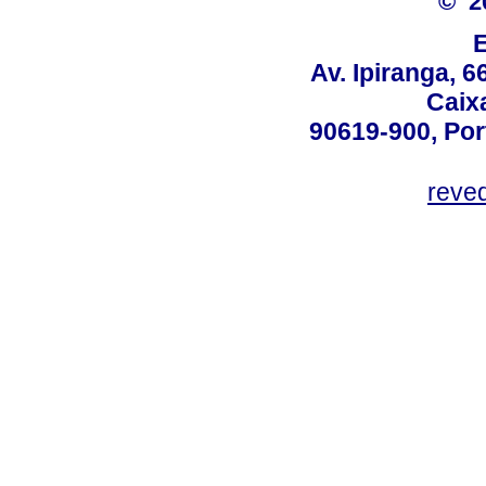
© 2
Av. Ipiranga, 6
Caix
90619-900, Po
reve