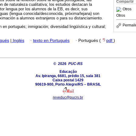
Compartir
 de naturaleza cualitativa; los estudios destacan la
ctor lengua por los alumnos de la EB, es decir, sus
Otros
nguas (lengua conocida/desconocida, próxima/lejana) son
Otros
ximación a alumnos extranjeros o para su distanciamiento.
Permali
 en portugués; inmigración; diversidad lingüística y cultural;
ugués
|
Inglés
·
texto en Portugués
·
Portugués (
pdf
)
© 2026
PUC-RS
Educação
Av. Ipiranga, 6681, prédio 15, sala 381
Caixa postal 1429
90619-900, Porto Alegre/RS – BRASIL
reveduc@pucrs.br