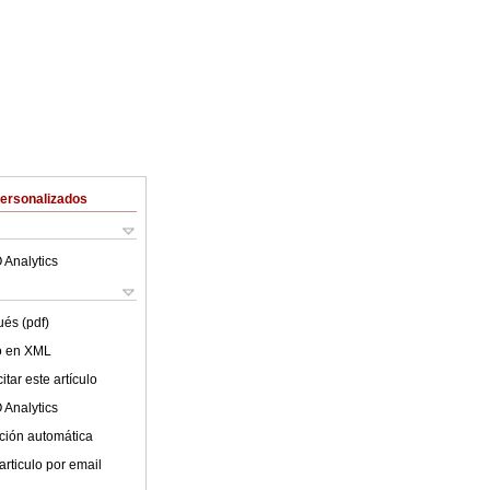
Personalizados
 Analytics
ués (pdf)
lo en XML
tar este artículo
 Analytics
ción automática
articulo por email