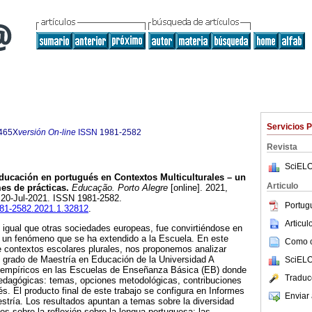
Servicios 
465X
versión On-line
ISSN
1981-2582
Revista
SciELO
ducación en portugués en Contextos Multiculturales – un
Articulo
mes de prácticas.
Educação. Porto Alegre
[online]. 2021,
 20-Jul-2021. ISSN 1981-2582.
Portug
1981-2582.2021.1.32812
.
Articu
 igual que otras sociedades europeas, fue convirtiéndose en
, un fenómeno que se ha extendido a la Escuela. En este
Como ci
e contextos escolares plurales, nos proponemos analizar
l grado de Maestría en Educación de la Universidad A
SciELO
s empíricos en las Escuelas de Enseñanza Básica (EB) donde
Traduc
Pedagógicas: temas, opciones metodológicas, contribuciones
s. El producto final de este trabajo se configura en Informes
Enviar 
stría. Los resultados apuntan a temas sobre la diversidad
nos sobre la reflexión sobre la lengua portuguesa; las