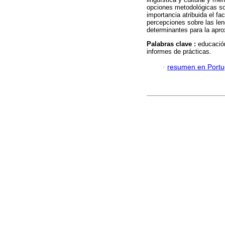
opciones metodológicas son
importancia atribuida el fa
percepciones sobre las le
determinantes para la apro
Palabras clave :
educación
informes de prácticas.
·
resumen en Port