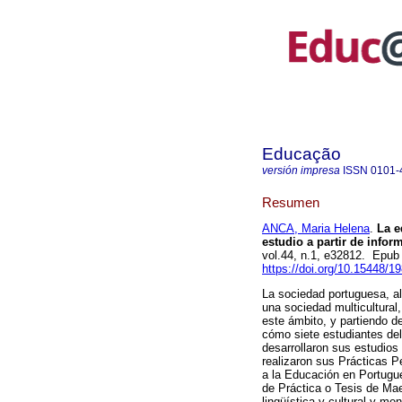
Educação
versión impresa
ISSN
0101-
Resumen
ANCA, Maria Helena
.
La e
estudio a partir de infor
vol.44, n.1, e32812. Epub
https://doi.org/10.15448/
La sociedad portuguesa, al
una sociedad multicultural
este ámbito, y partiendo d
cómo siete estudiantes de
desarrollaron sus estudio
realizaron sus Prácticas 
a la Educación en Portugué
de Práctica o Tesis de Mae
lingüística y cultural y me