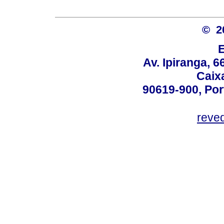
© 2
Av. Ipiranga, 6
Caix
90619-900, Po
reve