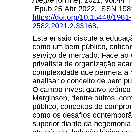
Alegre
[online]. 2021, vol.44, 
Epub 25-Abr-2022. ISSN 198
https://doi.org/10.15448/1981-
2582.2021.2.33168
.
Este ensaio discute a educaç
como um bem público, critic
serviço de mercado. Face ao 
privatista de organização ac
complexidade que permeia a re
analisar o conceito de bem pú
O campo investigativo teóri
Marginson, dentre outros, co
público, conceitos de comprom
como os desafios contemporâ
superior diante da hegemonia 