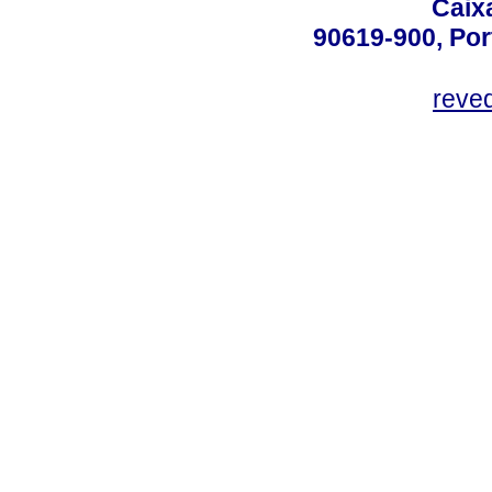
Caix
90619-900, Po
reve