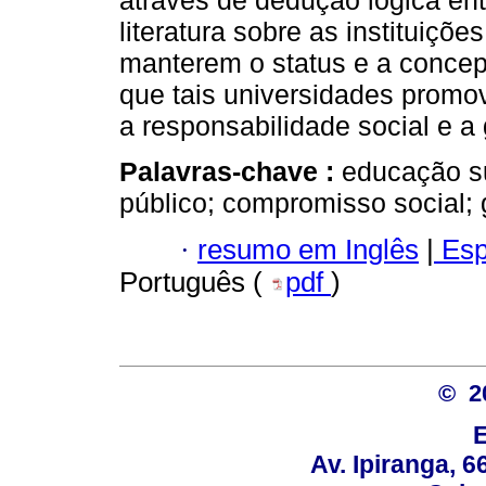
através de dedução lógica entr
literatura sobre as instituiçõ
manterem o status e a concep
que tais universidades prom
a responsabilidade social e a
Palavras-chave :
educação su
público; compromisso social; 
·
resumo em Inglês
|
Esp
Português (
pdf
)
© 2
Av. Ipiranga, 6