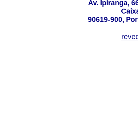
Av. Ipiranga, 6
Caix
90619-900, Po
reve