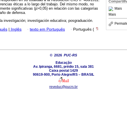
Compartilh
rencias éticas a lo largo del trabajo. Del mismo modo, no
mente significativas (p>0,05) en relación con las categorías
Mais
 año de defensa.
Mais
 la investigación; investigación educativa; posgraduación.
Permali
guês
|
Inglês
·
texto em Português
·
Português (
© 2026
PUC-RS
Educação
Av. Ipiranga, 6681, prédio 15, sala 381
Caixa postal 1429
90619-900, Porto Alegre/RS – BRASIL
reveduc@pucrs.br