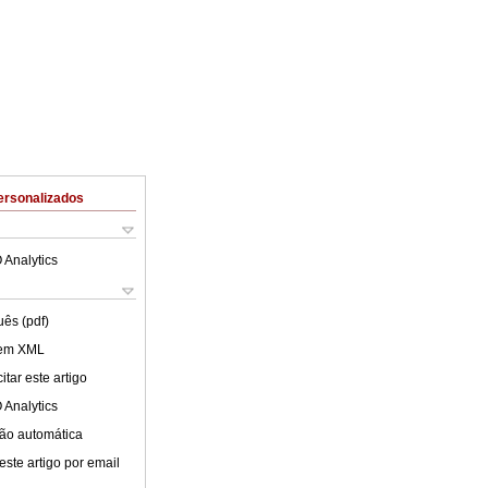
ersonalizados
 Analytics
uês (pdf)
 em XML
tar este artigo
 Analytics
ão automática
este artigo por email