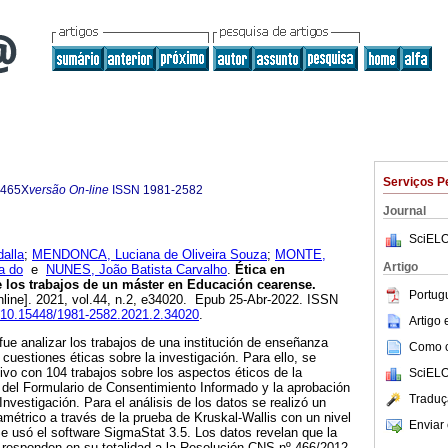
Serviços P
-465X
versão On-line
ISSN
1981-2582
Journal
SciELO
alla
;
MENDONCA, Luciana de Oliveira Souza
;
MONTE,
Artigo
a do
e
NUNES, João Batista Carvalho
.
Ética en
de los trabajos de un máster en Educación cearense.
Portug
nline]. 2021, vol.44, n.2, e34020. Epub 25-Abr-2022. ISSN
rg/10.15448/1981-2582.2021.2.34020
.
Artigo
 fue analizar los trabajos de una institución de enseñanza
Como ci
cuestiones éticas sobre la investigación. Para ello, se
tivo con 104 trabajos sobre los aspectos éticos de la
SciELO
a del Formulario de Consentimiento Informado y la aprobación
Traduç
nvestigación. Para el análisis de los datos se realizó un
amétrico a través de la prueba de Kruskal-Wallis con un nivel
Enviar 
 Se usó el software SigmaStat 3.5. Los datos revelan que la
 responden en su totalidad a la Resolución CNS nº 466/2012.