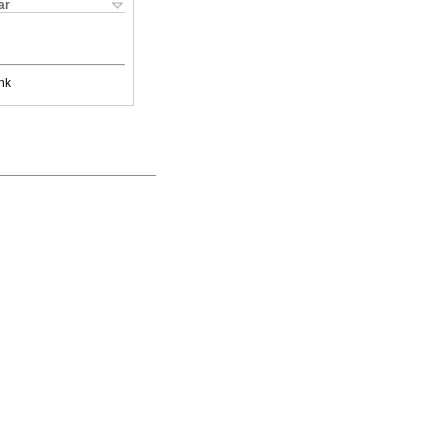
ar
nk