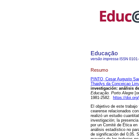
Educação
versão impressa
ISSN
0101
Resumo
PINTO, Cesar Augusto Sad
Thaidys da Conceicao Lim
investigación: análisis 
Educação. Porto Alegre
[o
1981-2582.
https://doi.o
El objetivo de este trabajo
cearense relacionados con 
realizó un estudio cuantita
investigación; la presenci
por un Comité de Ética en I
análisis estadístico no par
de significación del 0,05.
mayoría de los trabajos no