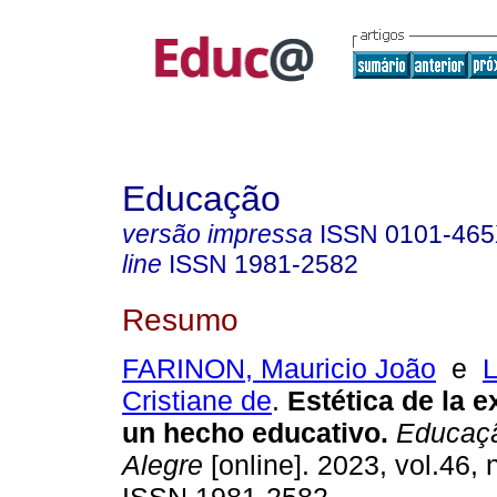
Educação
versão impressa
ISSN
0101-46
line
ISSN
1981-2582
Resumo
FARINON, Mauricio João
e
Cristiane de
.
Estética de la 
un hecho educativo.
Educaçã
Alegre
[online]. 2023, vol.46, 