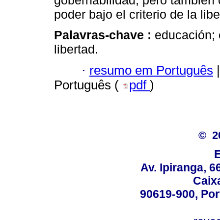
gobernabilidad, pero también 
poder bajo el criterio de la libe
Palavras-chave :
educación; e
libertad.
·
resumo em Português
|
Português (
pdf
)
© 2
Av. Ipiranga, 6
Caix
90619-900, Po