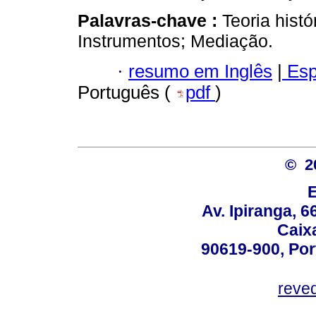
Palavras-chave :
Teoria histó
Instrumentos; Mediação.
·
resumo em Inglês
|
Esp
Português (
pdf
)
© 2
Av. Ipiranga, 6
Caix
90619-900, Po
reve