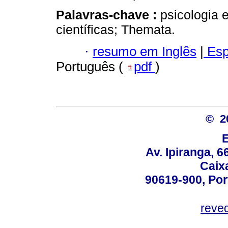
Palavras-chave :
psicologia 
científicas; Themata.
·
resumo em Inglês
|
Esp
Português (
pdf
)
© 2
Av. Ipiranga, 6
Caix
90619-900, Po
reve