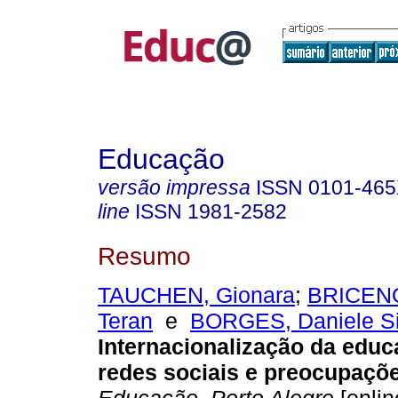
Educação
versão impressa
ISSN
0101-46
line
ISSN
1981-2582
Resumo
TAUCHEN, Gionara
;
BRICENO
Teran
e
BORGES, Daniele S
Internacionalização da educ
redes sociais e preocupaçõ