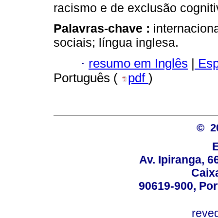
racismo e de exclusão cogniti
Palavras-chave :
internacion
sociais; língua inglesa.
·
resumo em Inglês
|
Esp
Português (
pdf
)
© 2
Av. Ipiranga, 6
Caix
90619-900, Po
reve