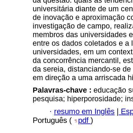
da questão: quais as tendênc
universitária diante de um ce
de inovação e aproximação co
investigação de campo, realiz
membros das universidades e
entre os dados coletados e a l
universidades, em um context
da concorrência mercantil, e
da sereia, distanciando-se de
em direção a uma arriscada 
Palavras-chave :
educação su
pesquisa; hiperporosidade; i
·
resumo em Inglês
|
Esp
Português (
pdf
)