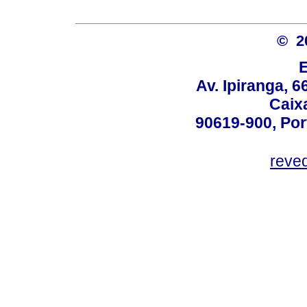
© 2
Av. Ipiranga, 6
Caix
90619-900, Po
reve