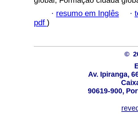
global; Formação cidadã globa
·
resumo em Inglês
·
pdf
)
© 2
Av. Ipiranga, 6
Caix
90619-900, Po
reve