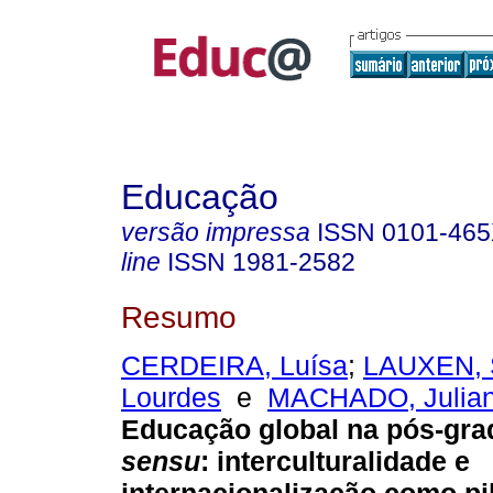
Educação
versão impressa
ISSN
0101-46
line
ISSN
1981-2582
Resumo
CERDEIRA, Luísa
;
LAUXEN, S
Lourdes
e
MACHADO, Julian
Educação global na pós-gr
sensu
: interculturalidade e