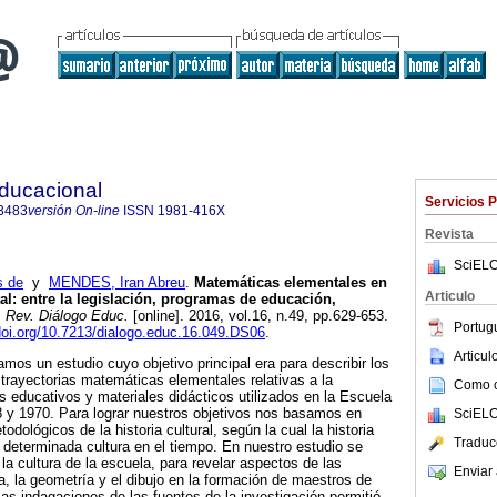
Educacional
Servicios 
3483
versión On-line
ISSN
1981-416X
Revista
SciELO
s de
y
MENDES, Iran Abreu
.
Matemáticas elementales en
Articulo
al: entre la legislación, programas de educación,
.
Rev. Diálogo Educ.
[online]. 2016, vol.16, n.49, pp.629-653.
Portug
/doi.org/10.7213/dialogo.educ.16.049.DS06
.
Articu
amos un estudio cuyo objetivo principal era para describir los
 trayectorias matemáticas elementales relativas a la
Como ci
as educativos y materiales didácticos utilizados en la Escuela
8 y 1970. Para lograr nuestros objetivos nos basamos en
SciELO
dológicos de la historia cultural, según la cual la historia
Traduc
e determinada cultura en el tiempo. En nuestro estudio se
la cultura de la escuela, para revelar aspectos de las
Enviar 
ca, la geometría y el dibujo en la formación de maestros de
Las indagaciones de las fuentes de la investigación permitió