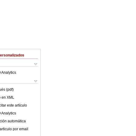
Personalizados
 Analytics
ués (pdf)
lo en XML
tar este artículo
 Analytics
ción automática
articulo por email