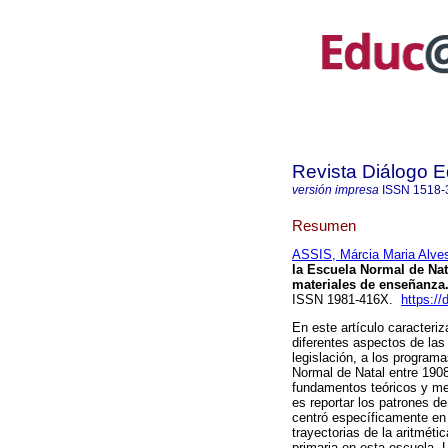
Revista Diálogo 
versión impresa
ISSN
1518-
Resumen
ASSIS, Márcia Maria Alve
la Escuela Normal de Nat
materiales de enseñanza
ISSN 1981-416X.
https:/
En este artículo caracteriz
diferentes aspectos de las
legislación, a los program
Normal de Natal entre 190
fundamentos teóricos y meto
es reportar los patrones d
centró específicamente en 
trayectorias de la aritméti
primaria en esta escuela. 