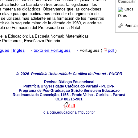
Compartir
ativa histórica basada en tres áreas: la legislación, los
s materiales didácticos. Observamos que las conexiones
Otros
n clave para que pudiéramos entender el surgimiento de
Otros
se utilizará más adelante en la formación de los maestros
rtir de la segunda mitad de la década de 1960, cuando se
Permali
la de Formación del Profesorado en la Natal.
 de la Educación; La Escuela Normal; Matemáticas
 Profesores; Enseñanza Primaria.
ugués
|
Inglés
·
texto en Portugués
·
Portugués (
pdf
)
© 2026
Pontifícia Universidade Católica do Paraná - PUCPR
Revista Diálogo Educacional
Pontifícia Universidade Católica do Paraná - PUCPR
Programa de Pós-Graduação Stricto Sensu em Educação
Rua Imaculada Conceição, 1155 - Prado Velho - Curitiba - Paraná
CEP 80215-901
dialogo.educacional@pucpr.br