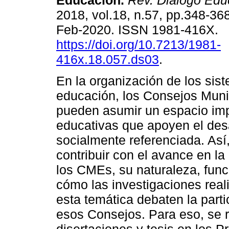
Educación.
Rev. Diálogo Edu
2018, vol.18, n.57, pp.348-36
Feb-2020. ISSN 1981-416X.
https://doi.org/10.7213/1981-
416x.18.057.ds03
.
En la organización de los sis
educación, los Consejos Mun
pueden asumir un espacio impo
educativas que apoyen el desa
socialmente referenciada. Así,
contribuir con el avance en l
los CMEs, su naturaleza, fun
cómo las investigaciones real
esta temática debaten la parti
esos Consejos. Para eso, se r