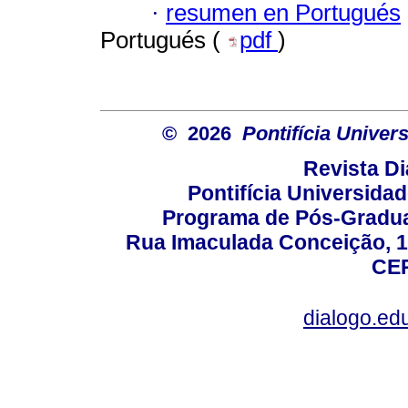
·
resumen en Portugués
Portugués (
pdf
)
© 2026
Pontifícia Unive
Revista D
Pontifícia Universida
Programa de Pós-Gradua
Rua Imaculada Conceição, 11
CEP
dialogo.ed