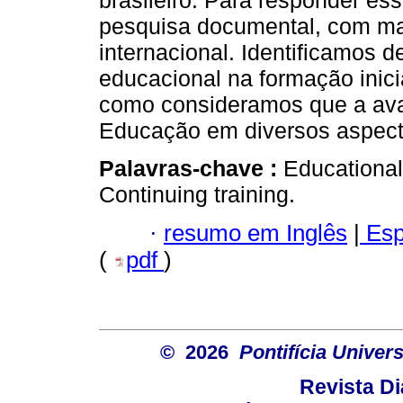
brasileiro. Para responder ess
pesquisa documental, com mar
internacional. Identificamos 
educacional na formação inici
como consideramos que a aval
Educação em diversos aspectos
Palavras-chave :
Educational 
Continuing training.
·
resumo em Inglês
|
Esp
(
pdf
)
© 2026
Pontifícia Unive
Revista D