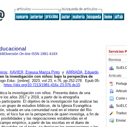
Educacional
Servicios 
3483
versión On-line
ISSN
1981-416X
Revista
SciELO
iros
;
XAVIER, Eneusa Mariza Pinto
y
ARRIADA, Eduardo
.
Articulo
en la investigación con niños: bajo la perspectiva de
logo Educ.
[online]. 2023, vol.23, n.76, pp.252-278. Epub 05-
Portug
X.
https://doi.org/10.7213/1981-416x.23.076.ds10
.
Articu
ática la investigación con niños. Presenta datos de una
re los años 2017 y 2019, a partir de la etnografía
Como ci
 participante. El objetivo de la investigación fue analizar las
 un grupo de estudios bíblicos, de la Iglesia Evangélica
SciELO
n, situada en una comunidad rural en el interior del Río
Traduc
to, el foco fue en la perspectiva de quien investiga, a fin de
as posibilidades y las negociaciones establecidas en el
Enviar 
ampo empírico, a partir de las escritas en el diario de
discutidos en el texto, se destacan las negociaciones y los