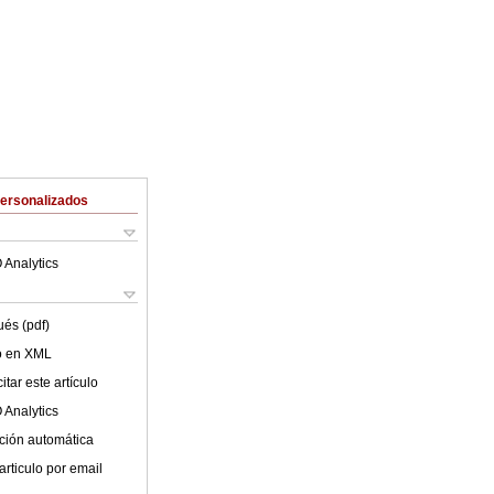
Personalizados
 Analytics
ués (pdf)
lo en XML
tar este artículo
 Analytics
ción automática
articulo por email