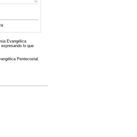
nk
esia Evangélica
, expresando lo que
vangélica Pentecostal.