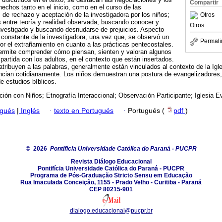
Compartir
hechos tanto en el inicio, como en el curso de las
s de rechazo y aceptación de la investigadora por los niños;
Otros
 entre teoría y realidad observada, buscando conocer y
Otros
vestigado y buscando desnudarse de prejuicios. Aspecto
o constante de la investigadora, una vez que, se observó un
Permali
or el extrañamiento en cuanto a las prácticas pentecostales.
permite comprender cómo piensan, sienten y valoran algunos
partida con los adultos, en el contexto que están insertados.
 atribuyen a las palabras, generalmente están vinculados al contexto de la Igl
encian cotidianamente. Los niños demuestran una postura de evangelizadores
e estudios bíblicos.
ción con Niños; Etnografía Interaccional; Observación Participante; Iglesia E
ugués
|
Inglés
·
texto en Portugués
·
Portugués (
pdf
)
© 2026
Pontifícia Universidade Católica do Paraná - PUCPR
Revista Diálogo Educacional
Pontifícia Universidade Católica do Paraná - PUCPR
Programa de Pós-Graduação Stricto Sensu em Educação
Rua Imaculada Conceição, 1155 - Prado Velho - Curitiba - Paraná
CEP 80215-901
dialogo.educacional@pucpr.br