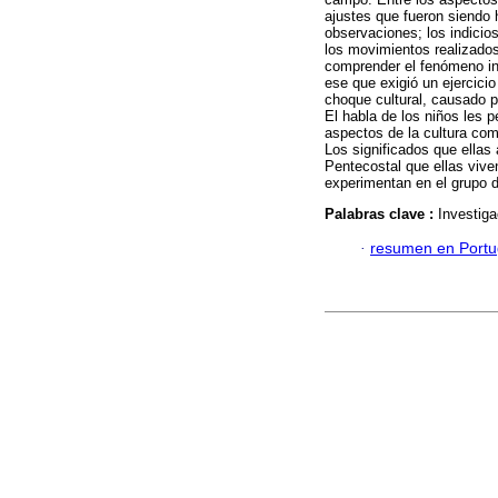
ajustes que fueron siendo 
observaciones; los indicio
los movimientos realizados
comprender el fenómeno in
ese que exigió un ejercici
choque cultural, causado p
El habla de los niños les 
aspectos de la cultura com
Los significados que ellas
Pentecostal que ellas viv
experimentan en el grupo d
Palabras clave :
Investiga
·
resumen en Port