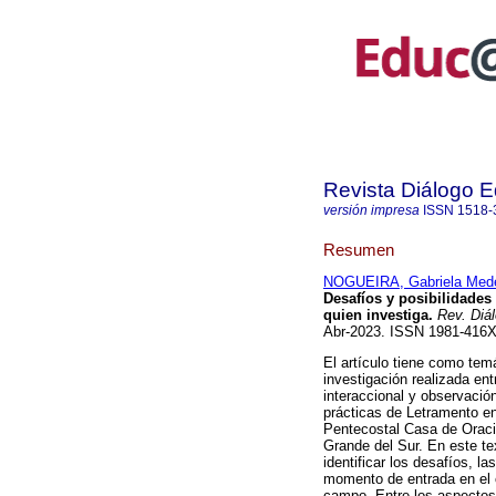
Revista Diálogo 
versión impresa
ISSN
1518-
Resumen
NOGUEIRA, Gabriela Mede
Desafíos y posibilidades 
quien investiga.
Rev. Diá
Abr-2023. ISSN 1981-416
El artículo tiene como tem
investigación realizada ent
interaccional y observación
prácticas de Letramento en
Pentecostal Casa de Oració
Grande del Sur. En este tex
identificar los desafíos, l
momento de entrada en el c
campo. Entre los aspectos 