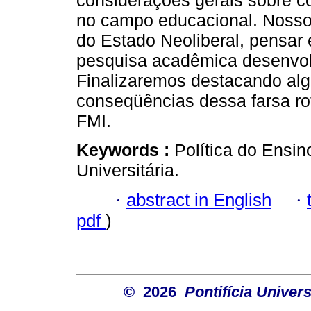
considerações gerais sobre co
no campo educacional. Nosso o
do Estado Neoliberal, pensar e
pesquisa acadêmica desenvolv
Finalizaremos destacando al
conseqüências dessa farsa ro
FMI.
Keywords :
Política do Ensi
Universitária.
·
abstract in English
·
pdf
)
© 2026
Pontifícia Unive