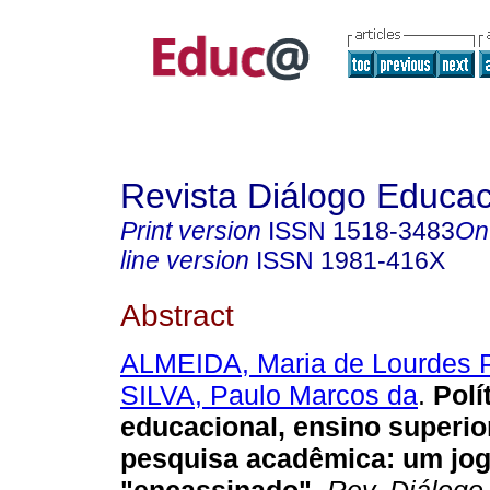
Revista Diálogo Educac
Print version
ISSN
1518-3483
On
line version
ISSN
1981-416X
Abstract
ALMEIDA, Maria de Lourdes P
SILVA, Paulo Marcos da
.
Polí
educacional, ensino superio
pesquisa acadêmica: um jog