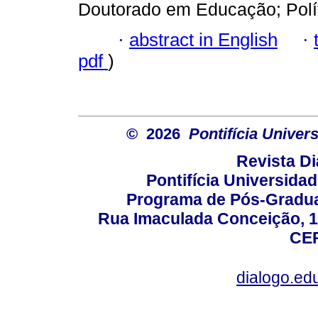
Doutorado em Educação; Polí
·
abstract in English
·
pdf
)
© 2026
Pontifícia Unive
Revista D
Pontifícia Universida
Programa de Pós-Gradua
Rua Imaculada Conceição, 11
CEP
dialogo.ed