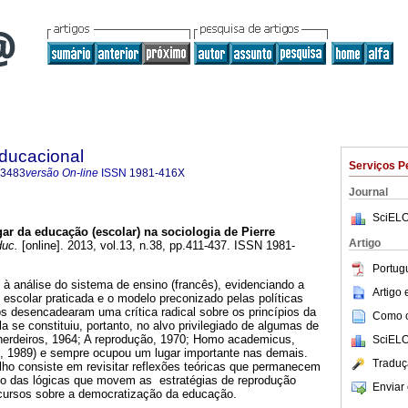
Educacional
Serviços P
-3483
versão On-line
ISSN
1981-416X
Journal
SciELO
ar da educação (escolar) na sociologia de Pierre
Artigo
duc.
[online]. 2013, vol.13, n.38, pp.411-437. ISSN 1981-
Portug
 à análise do sistema de ensino (francês), evidenciando a
Artigo
 escolar praticada e o modelo preconizado pelas políticas
s desencadearam uma crítica radical sobre os princípios da
Como ci
a se constituiu, portanto, no alvo privilegiado de algumas de
 herdeiros, 1964; A reprodução, 1970; Homo academicus,
SciELO
, 1989) e sempre ocupou um lugar importante nas demais.
Traduç
lho consiste em revisitar reflexões teóricas que permanecem
to das lógicas que movem as estratégias de reprodução
Enviar 
scursos sobre a democratização da educação.