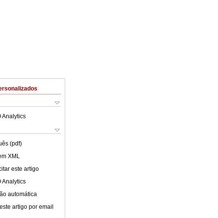
ersonalizados
 Analytics
uês (pdf)
 em XML
tar este artigo
 Analytics
ão automática
este artigo por email