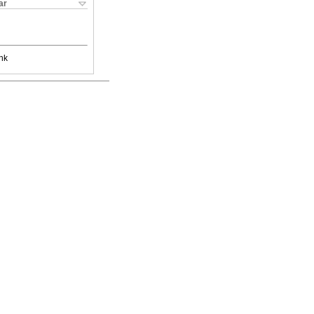
ar
nk