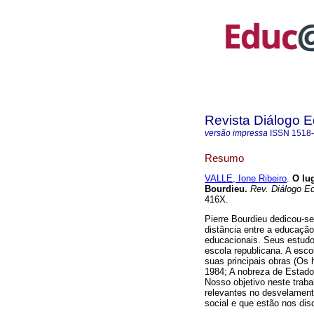
Revista Diálogo 
versão impressa
ISSN
1518
Resumo
VALLE, Ione Ribeiro
.
O lug
Bourdieu.
Rev. Diálogo E
416X.
Pierre Bourdieu dedicou-se
distância entre a educação
educacionais. Seus estudo
escola republicana. A escol
suas principais obras (Os
1984; A nobreza de Estado
Nosso objetivo neste traba
relevantes no desvelamen
social e que estão nos di