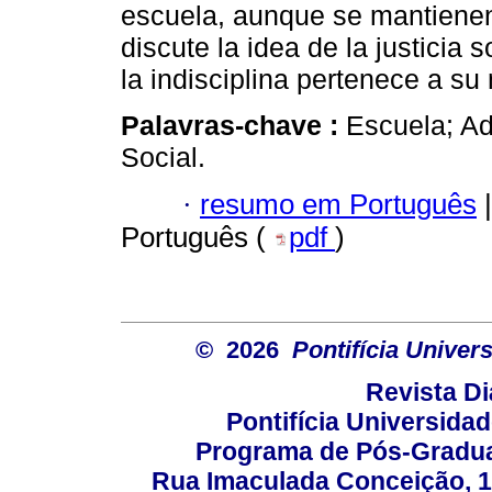
escuela, aunque se mantienen
discute la idea de la justicia
la indisciplina pertenece a su
Palavras-chave :
Escuela; Ado
Social.
·
resumo em Português
|
Português (
pdf
)
© 2026
Pontifícia Unive
Revista D
Pontifícia Universida
Programa de Pós-Gradua
Rua Imaculada Conceição, 11