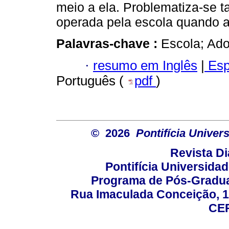
meio a ela. Problematiza-se t
operada pela escola quando a 
Palavras-chave :
Escola; Adol
·
resumo em Inglês
|
Esp
Português (
pdf
)
© 2026
Pontifícia Unive
Revista D
Pontifícia Universida
Programa de Pós-Gradua
Rua Imaculada Conceição, 11
CEP