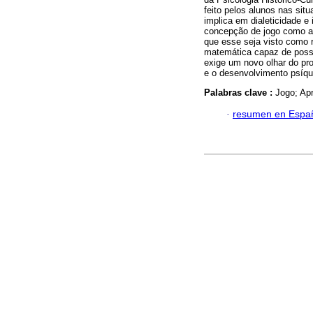
feito pelos alunos nas sit
implica em dialeticidade e
concepção de jogo como at
que esse seja visto como 
matemática capaz de possi
exige um novo olhar do pro
e o desenvolvimento psíqu
Palabras clave :
Jogo; Ap
·
resumen en Espa