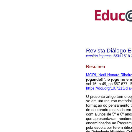
Revista Diálogo 
versión impresa
ISSN
1518-
Resumen
MORI, Nerli Nonato Ribeir
jogando!!": o jogo no en
vol.16, n.49, pp.657-677.
https://doi.org/10.7213/di
O presente artigo tem o ob
se em um recurso metodol
formação do pensamento te
de doutorado realizada em
com alunos de 5º e 6º ano
que apresentavam rendime
encaminhados ao Programa 
pela escola por terem difi
da Psicologia Histórico-C