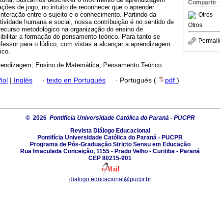
Compartir
uações de jogo, no intuito de reconhecer que o aprender
 interação entre o sujeito e o conhecimento. Partindo da
Otros
ividade humana e social, nossa contribuição é no sentido de
Otros
recurso metodológico na organização do ensino de
bilitar a formação do pensamento teórico. Para tanto se
Permali
fessor para o lúdico, com vistas a alcançar a aprendizagem
ico.
rendizagem; Ensino de Matemática; Pensamento Teórico.
ñol
|
Inglés
·
texto en Portugués
·
Portugués (
pdf
)
© 2026
Pontifícia Universidade Católica do Paraná - PUCPR
Revista Diálogo Educacional
Pontifícia Universidade Católica do Paraná - PUCPR
Programa de Pós-Graduação Stricto Sensu em Educação
Rua Imaculada Conceição, 1155 - Prado Velho - Curitiba - Paraná
CEP 80215-901
dialogo.educacional@pucpr.br