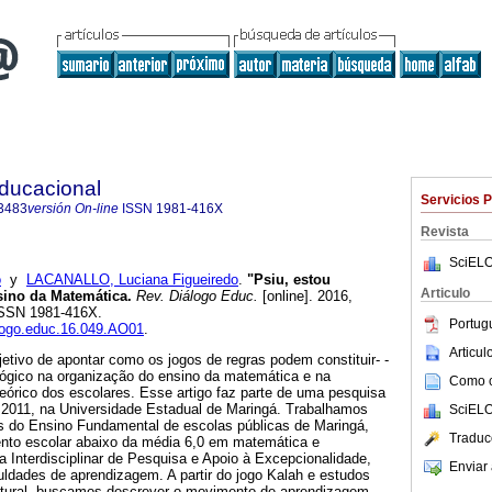
Educacional
Servicios 
3483
versión On-line
ISSN
1981-416X
Revista
SciELO
o
y
LACANALLO, Luciana Figueiredo
.
"Psiu, estou
Articulo
sino da Matemática.
Rev. Diálogo Educ.
[online]. 2016,
 ISSN 1981-416X.
Portug
alogo.educ.16.049.AO01
.
Articu
jetivo de apontar como os jogos de regras podem constituir- -
ógico na organização do ensino da matemática e na
Como ci
órico dos escolares. Esse artigo faz parte de uma pesquisa
 2011, na Universidade Estadual de Maringá. Trabalhamos
SciELO
s do Ensino Fundamental de escolas públicas de Maringá,
Traduc
nto escolar abaixo da média 6,0 em matemática e
Interdisciplinar de Pesquisa e Apoio à Excepcionalidade,
Enviar 
culdades de aprendizagem. A partir do jogo Kalah e estudos
ultural, buscamos descrever o movimento de aprendizagem