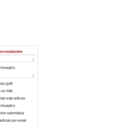
Personalizados
 Analytics
ués (pdf)
lo en XML
tar este artículo
 Analytics
ción automática
articulo por email