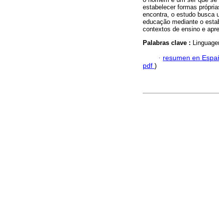
estabelecer formas própri
encontra, o estudo busca 
educação mediante o estab
contextos de ensino e apr
Palabras clave :
Linguage
·
resumen en Espa
pdf
)