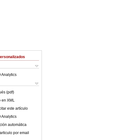
Personalizados
 Analytics
ués (pdf)
lo en XML
tar este artículo
 Analytics
ción automática
articulo por email