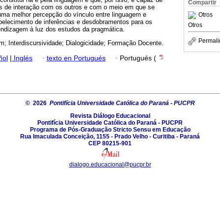
Compartir
as de interação com os outros e com o meio em que se
uma melhor percepção do vínculo entre linguagem e
Otros
elecimento de inferências e desdobramentos para os
Otros
endizagem à luz dos estudos da pragmática.
Permali
m; Interdiscursividade; Dialogicidade; Formação Docente.
ñol
|
Inglés
·
texto en Portugués
·
Portugués (
© 2026
Pontifícia Universidade Católica do Paraná - PUCPR
Revista Diálogo Educacional
Pontifícia Universidade Católica do Paraná - PUCPR
Programa de Pós-Graduação Stricto Sensu em Educação
Rua Imaculada Conceição, 1155 - Prado Velho - Curitiba - Paraná
CEP 80215-901
dialogo.educacional@pucpr.br