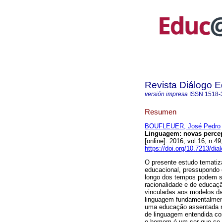
Revista Diálogo 
versión impresa
ISSN
1518-
Resumen
BOUFLEUER, José Pedro
Linguagem: novas perce
[online]. 2016, vol.16, n.
https://doi.org/10.7213/di
O presente estudo temati
educacional, pressupondo 
longo dos tempos podem s
racionalidade e de educaç
vinculadas aos modelos d
linguagem fundamentalmen
uma educação assentada n
de linguagem entendida c
o homem é um ser que se c