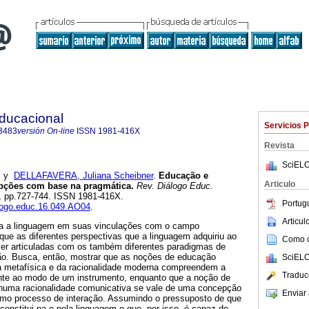
Educacional
Servicios 
3483
versión On-line
ISSN
1981-416X
Revista
SciELO
y
DELLAFAVERA, Juliana Scheibner
.
Educação e
Articulo
pções com base na pragmática.
Rev. Diálogo Educ.
49, pp.727-744. ISSN 1981-416X.
Portug
alogo.educ.16.049.AO04
.
Articu
za a linguagem em suas vinculações com o campo
que as diferentes perspectivas que a linguagem adquiriu ao
Como ci
er articuladas com os também diferentes paradigmas de
ão. Busca, então, mostrar que as noções de educação
SciELO
a metafísica e da racionalidade moderna compreendem a
Traduc
te ao modo de um instrumento, enquanto que a noção de
uma racionalidade comunicativa se vale de uma concepção
Enviar 
omo processo de interação. Assumindo o pressuposto de que
onstitui na e pela linguagem e que, por isso, é capaz de