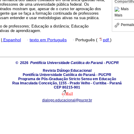
Compartilh
rofessores de uma universidade pública federal. Os
ontrados mostram que, apesar de o curso ter aprovação dos
Mais
rgente que se faça a formação continuada de professores
Mais
ossam entender e usar metodologias ativas na sua prática.
Permali
 de professores; Educação a distância; Educação
ativas de aprendizagem.
|
Espanhol
·
texto em Português
·
Português (
pdf
)
© 2026
Pontifícia Universidade Católica do Paraná - PUCPR
Revista Diálogo Educacional
Pontifícia Universidade Católica do Paraná - PUCPR
Programa de Pós-Graduação Stricto Sensu em Educação
Rua Imaculada Conceição, 1155 - Prado Velho - Curitiba - Paraná
CEP 80215-901
dialogo.educacional@pucpr.br