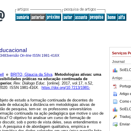
Educacional
Serviços P
-3483
versão On-line
ISSN
1981-416X
Journal
SciELO
ell
e
BRITO, Glaucia da Silva
.
Metodologias ativas: uma
Artigo
sibilidades práticas na educação continuada de
perior.
Rev. Diálogo Educ.
[online]. 2017, vol.17, n.52,
Portug
-2020. ISSN 1981-416X.
https://doi.org/10.7213/1981-
Artigo
jeto de estudo a formação continuada de docentes do
Como ci
dade de educação a distância em metodologias ativas de
o de pesquisa, tem-se: os professores universitários
SciELO
ormação continuada na ação pedagógica que motive o uso de
Traduç
tica? O objetivo foi analisar um curso de formação de
e discutir, sob o ponto de vista deles, seus entendimentos e
Enviar 
. A pesquisa é de abordagem qualitativa, empírica e
ise temática dos dados coletados em uma única questão feita,