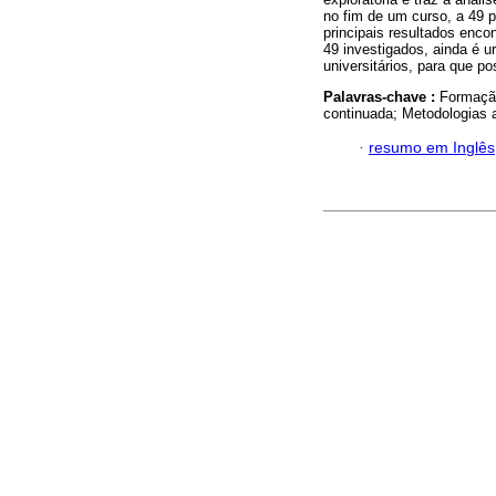
no fim de um curso, a 49 p
principais resultados enc
49 investigados, ainda é u
universitários, para que p
Palavras-chave :
Formação
continuada; Metodologias 
·
resumo em Inglês