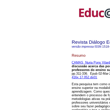
Revista Diálogo 
versão impressa
ISSN
1518
Resumo
CAMAS, Nuria Pons Vilard
discussão acerca das pos
professores do ensino su
pp.311-336. Epub 02-Mar
416x.17.052.ds01
.
Esta pesquisa tem como ob
ensino superior na modali
aprendizagem. Como questã
entendem o processo de f
metodologias ativas na prá
professores universitários 
sobre seu fazer pedagógico
exploratória e traz a anál