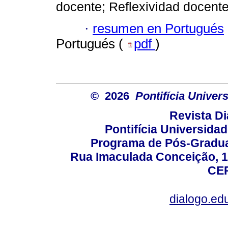
docente; Reflexividad docente
·
resumen en Portugués
Portugués (
pdf
)
© 2026
Pontifícia Unive
Revista D
Pontifícia Universida
Programa de Pós-Gradua
Rua Imaculada Conceição, 11
CEP
dialogo.ed