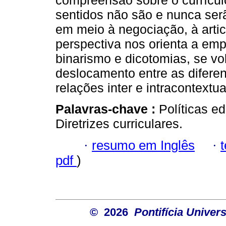
compreensão sobre o currícul
sentidos não são e nunca ser
em meio à negociação, à art
perspectiva nos orienta a em
binarismo e dicotomias, se vo
deslocamento entre as difere
relações inter e intracontextu
Palavras-chave :
Políticas e
Diretrizes curriculares.
·
resumo em Inglês
·
pdf
)
© 2026
Pontifícia Unive