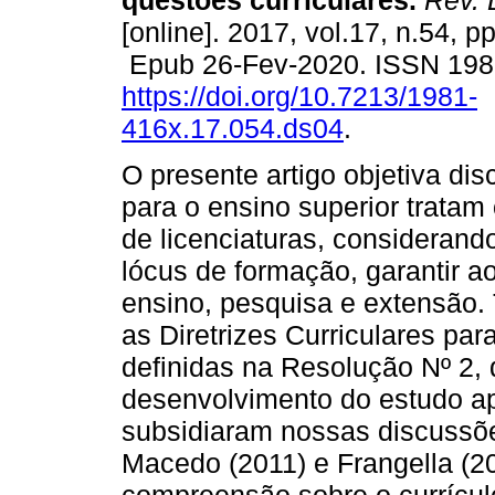
questões curriculares.
Rev. 
[online]. 2017, vol.17, n.54, 
Epub 26-Fev-2020. ISSN 19
https://doi.org/10.7213/1981-
416x.17.054.ds04
.
O presente artigo objetiva dis
para o ensino superior tratam
de licenciaturas, consideran
lócus de formação, garantir ao
ensino, pesquisa e extensão
as Diretrizes Curriculares par
definidas na Resolução Nº 2, 
desenvolvimento do estudo ap
subsidiaram nossas discussõ
Macedo (2011) e Frangella (2