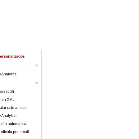
Personalizados
 Analytics
ués (pdf)
lo en XML
tar este artículo
 Analytics
ción automática
articulo por email