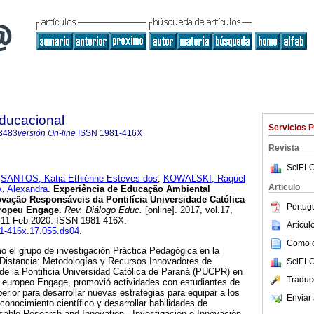
Educacional
Servicios 
3483
versión On-line
ISSN
1981-416X
Revista
SciELO
;
SANTOS, Katia Ethiénne Esteves dos
;
KOWALSKI, Raquel
Articulo
 Alexandra
.
Experiência de Educação Ambiental
ovação Responsáveis da Pontifícia Universidade Católica
Portug
ropeu Engage.
Rev. Diálogo Educ.
[online]. 2017, vol.17,
 11-Feb-2020. ISSN 1981-416X.
Articu
81-416x.17.055.ds04
.
Como ci
o el grupo de investigación Práctica Pedagógica en la
 Distancia: Metodologías y Recursos Innovadores de
SciELO
 la Pontificia Universidad Católica de Paraná (PUCPR) en
Traduc
o europeo Engage, promovió actividades con estudiantes de
rior para desarrollar nuevas estrategias para equipar a los
Enviar 
 conocimiento científico y desarrollar habilidades de
sable Research and Innovation - Investigación e Innovación