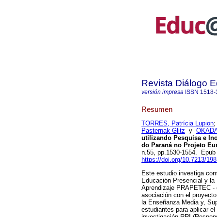
Revista Diálogo 
versión impresa
ISSN
1518-
Resumen
TORRES, Patrícia Lupion
Pasternak Glitz
y
OKADA,
utilizando Pesquisa e In
do Paraná no Projeto Eu
n.55, pp.1530-1554. Epub
https://doi.org/10.7213/19
Este estudio investiga com
Educación Presencial y la
Aprendizaje PRAPETEC - de
asociación con el proyect
la Enseñanza Media y, Supe
estudiantes para aplicar el
investigación RRI (Respon