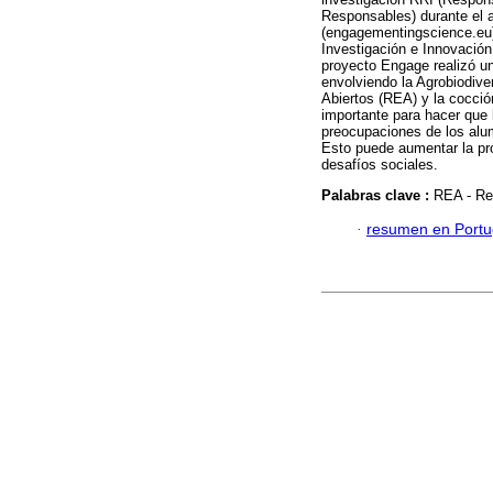
Responsables) durante el 
(engagementingscience.eu) 
Investigación e Innovació
proyecto Engage realizó un
envolviendo la Agrobiodive
Abiertos (REA) y la cocci
importante para hacer que 
preocupaciones de los alum
Esto puede aumentar la pro
desafíos sociales.
Palabras clave :
REA - Re
·
resumen en Port