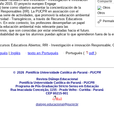
Compartir
año 2015. El proyecto europeo Engage
tiene como objetivo aumentar la concientización de la
Otros
n Responsables (IIR). La PUCPR en asociación con el
Otros
a serie de actividades, que promovió la educación ambiental
rsidad - Transgénicos, a través de Recursos Educativos
Permali
ón. En este contexto, los profesores desempeñan un papel
la educación ambiental más relevante para las
nos, que son conocidas por estar orientadas hacia el futuro.
babilidad de que los alumnos puedan aplicar lo que aprendieron fuera de la e
cursos Educativos Abiertos; RRI - Investigación e innovación Responsable; 
ugués
|
Inglés
·
texto en Portugués
·
Portugués (
pdf
)
© 2026
Pontifícia Universidade Católica do Paraná - PUCPR
Revista Diálogo Educacional
Pontifícia Universidade Católica do Paraná - PUCPR
Programa de Pós-Graduação Stricto Sensu em Educação
Rua Imaculada Conceição, 1155 - Prado Velho - Curitiba - Paraná
CEP 80215-901
dialogo.educacional@pucpr.br