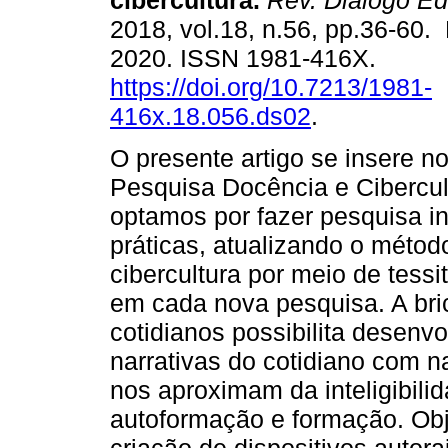
cibercultura.
Rev. Diálogo Ed
2018, vol.18, n.56, pp.36-60.
2020. ISSN 1981-416X.
https://doi.org/10.7213/1981-
416x.18.056.ds02
.
O presente artigo se insere n
Pesquisa Docência e Cibercu
optamos por fazer pesquisa i
práticas, atualizando o méto
cibercultura por meio de tess
em cada nova pesquisa. A bri
cotidianos possibilita desen
narrativas do cotidiano com n
nos aproximam da inteligibil
autoformação e formação. Obj