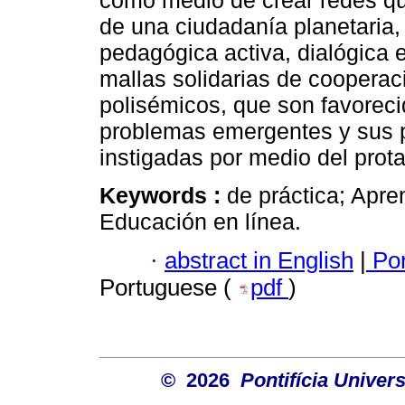
como medio de crear redes que
de una ciudadanía planetaria,
pedagógica activa, dialógica e
mallas solidarias de coopera
polisémicos, que son favoreci
problemas emergentes y sus p
instigadas por medio del prot
Keywords :
de práctica; Apre
Educación en línea.
·
abstract in English
|
Por
Portuguese (
pdf
)
© 2026
Pontifícia Unive