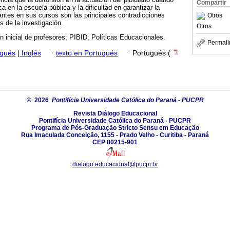
Compartir
a en la escuela pública y la dificultad en garantizar la
ntes en sus cursos son las principales contradicciones
Otros
s de la investigación.
Otros
 inicial de profesores; PIBID; Políticas Educacionales.
Permali
ugués
|
Inglés
·
texto en Portugués
·
Portugués (
© 2026
Pontifícia Universidade Católica do Paraná - PUCPR
Revista Diálogo Educacional
Pontifícia Universidade Católica do Paraná - PUCPR
Programa de Pós-Graduação Stricto Sensu em Educação
Rua Imaculada Conceição, 1155 - Prado Velho - Curitiba - Paraná
CEP 80215-901
dialogo.educacional@pucpr.br