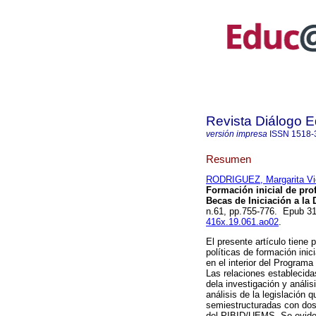
Revista Diálogo 
versión impresa
ISSN
1518-
Resumen
RODRIGUEZ, Margarita Vic
Formación inicial de pro
Becas de Iniciación a la 
n.61, pp.755-776. Epub 
416x.19.061.ao02
.
El presente artículo tiene 
políticas de formación ini
en el interior del Programa
Las relaciones establecida
dela investigación y anális
análisis de la legislación q
semiestructuradas con dos
del PIBID/UEMS. Se evidenc