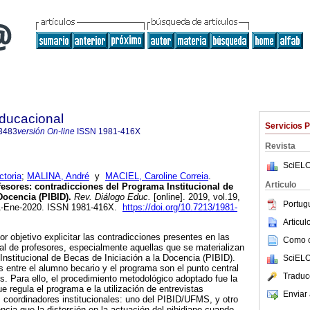
Educacional
Servicios 
3483
versión On-line
ISSN
1981-416X
Revista
SciELO
toria
;
MALINA, André
y
MACIEL, Caroline Correia
.
Articulo
fesores: contradicciones del Programa Institucional de
Docencia (PIBID).
Rev. Diálogo Educ.
[online]. 2019, vol.19,
Portug
31-Ene-2020. ISSN 1981-416X.
https://doi.org/10.7213/1981-
Articu
por objetivo explicitar las contradicciones presentes en las
Como ci
cial de profesores, especialmente aquellas que se materializan
 Institucional de Becas de Iniciación a la Docencia (PIBID).
SciELO
s entre el alumno becario y el programa son el punto central
Traduc
is. Para ello, el procedimiento metodológico adoptado fue la
ue regula el programa e la utilización de entrevistas
Enviar 
 coordinadores institucionales: uno del PIBID/UFMS, y otro
ia que la distorsión en la actuación del pibidiano cuando