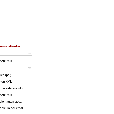
Personalizados
 Analytics
ués (pdf)
lo en XML
tar este artículo
 Analytics
ción automática
articulo por email