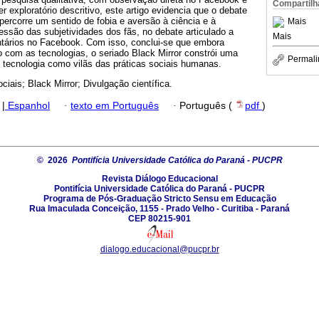
Compartilh
r exploratório descritivo, este artigo evidencia que o debate
 percorre um sentido de fobia e aversão à ciência e à
Mais
ressão das subjetividades dos fãs, no debate articulado a
Mais
ntários no Facebook. Com isso, conclui-se que embora
 com as tecnologias, o seriado Black Mirror constrói uma
Permali
 tecnologia como vilãs das práticas sociais humanas.
ciais; Black Mirror; Divulgação científica.
|
Espanhol
·
texto em Português
·
Português (
pdf
)
© 2026
Pontifícia Universidade Católica do Paraná - PUCPR
Revista Diálogo Educacional
Pontifícia Universidade Católica do Paraná - PUCPR
Programa de Pós-Graduação Stricto Sensu em Educação
Rua Imaculada Conceição, 1155 - Prado Velho - Curitiba - Paraná
CEP 80215-901
dialogo.educacional@pucpr.br