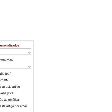
ersonalizados
 Analytics
uês (pdf)
 em XML
tar este artigo
 Analytics
ão automática
este artigo por email