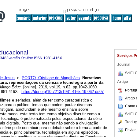
Educacional
Serviços P
-3483
versão On-line
ISSN
1981-416X
Journal
SciELO
de Jesus
e
PORTO, Cristiane de Magalhães
.
Narrativas
Artigo
ura: representações da ciência e tecnologia a partir da
iálogo Educ.
[online]. 2019, vol.19, n.62, pp.1042-1060.
Portug
 1981-416X.
https://doi.org/10.7213/1981-416x.19.062.ds07
.
Artigo
filmes e seriados, além de ter como característica o
az para o público, temas que podem pautar diversas
Como ci
instigam, aprofundam e até mesmo ensinam sobre
ste modo, este texto tem como objetivo discutir como a
SciELO
 tecnologia é problematizada pelos espectadores da série
Traduç
iais digitais. Posto que, mesmo não sendo a divulgação
 a série pode contribuir para o debate sobre o tema a partir de
Enviar 
cia e, principalmente, tecnologia em alguns episódios.
 pesquisa qualitativa, com observação direta no Facebook e