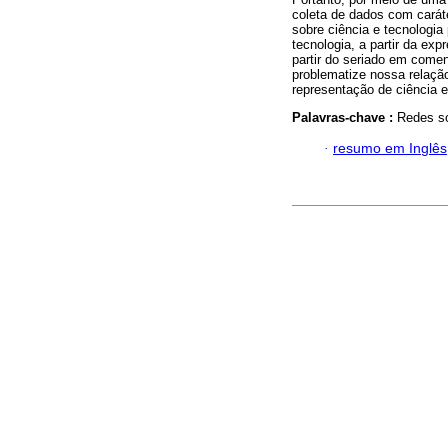
coleta de dados com caráte
sobre ciência e tecnologia
tecnologia, a partir da exp
partir do seriado em come
problematize nossa relação
representação de ciência e
Palavras-chave :
Redes so
·
resumo em Inglês