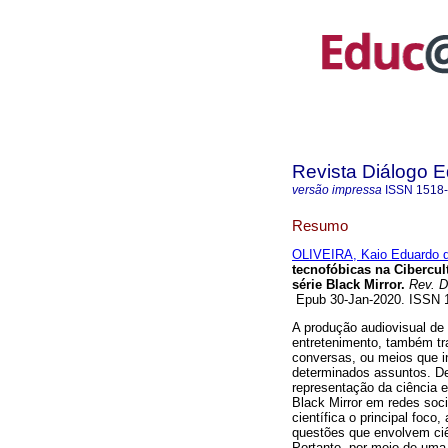
Revista Diálogo 
versão impressa
ISSN
1518
Resumo
OLIVEIRA, Kaio Eduardo 
tecnofóbicas na Cibercult
série Black Mirror.
Rev. D
Epub 30-Jan-2020. ISSN
A produção audiovisual de 
entretenimento, também tr
conversas, ou meios que 
determinados assuntos. De
representação da ciência e
Black Mirror em redes soc
científica o principal foco,
questões que envolvem ciên
Portanto, por meio de uma