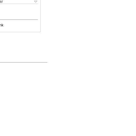
ar
nk