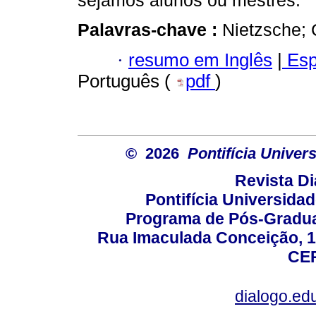
sejamos alunos ou mestres.
Palavras-chave :
Nietzsche; 
·
resumo em Inglês
|
Esp
Português (
pdf
)
© 2026
Pontifícia Unive
Revista D
Pontifícia Universida
Programa de Pós-Gradua
Rua Imaculada Conceição, 11
CEP
dialogo.ed