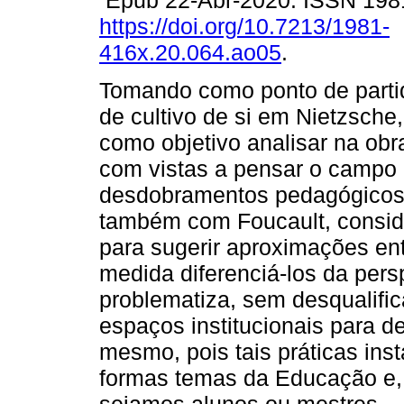
Epub 22-Abr-2020. ISSN 198
https://doi.org/10.7213/1981-
416x.20.064.ao05
.
Tomando como ponto de parti
de cultivo de si em Nietzsche,
como objetivo analisar na obr
com vistas a pensar o campo
desdobramentos pedagógicos. 
também com Foucault, conside
para sugerir aproximações en
medida diferenciá-los da persp
problematiza, sem desqualific
espaços institucionais para de
mesmo, pois tais práticas ins
formas temas da Educação e,