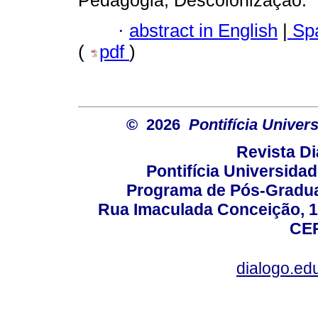
Pedagogia; Descolonização.
·
abstract in English
|
Spa
(
pdf
)
© 2026
Pontifícia Unive
Revista D
Pontifícia Universida
Programa de Pós-Gradua
Rua Imaculada Conceição, 11
CEP
dialogo.ed