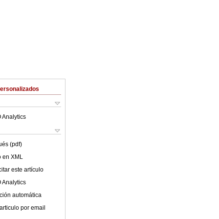
Personalizados
 Analytics
ués (pdf)
lo en XML
tar este artículo
 Analytics
ción automática
articulo por email