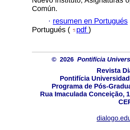
Nuevo instituto; Asignaturas o
Común.
·
resumen en Portugués
Portugués (
pdf
)
© 2026
Pontifícia Unive
Revista D
Pontifícia Universida
Programa de Pós-Gradua
Rua Imaculada Conceição, 11
CEP
dialogo.ed