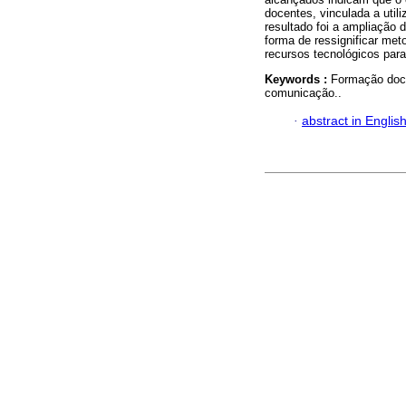
docentes, vinculada a util
resultado foi a ampliação 
forma de ressignificar met
recursos tecnológicos par
Keywords :
Formação doce
comunicação..
·
abstract in Englis