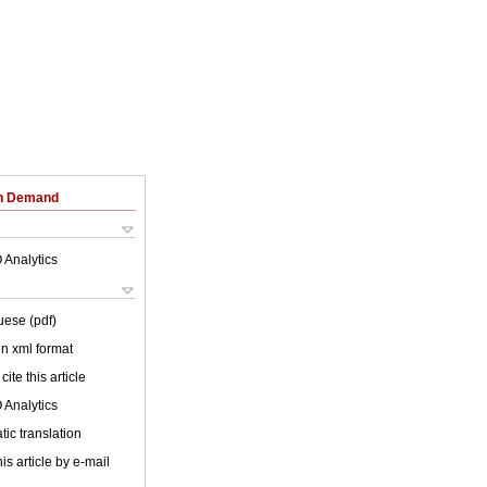
on Demand
 Analytics
uese (pdf)
 in xml format
cite this article
 Analytics
ic translation
is article by e-mail