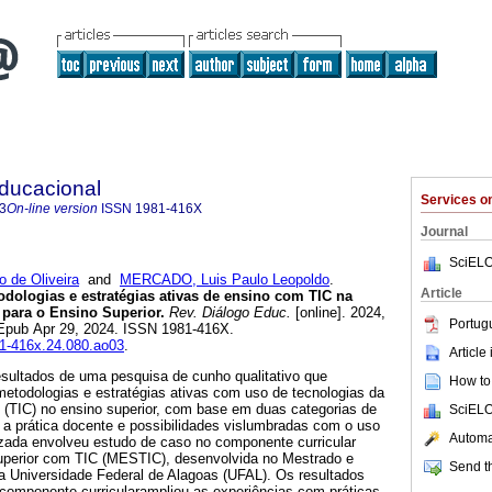
Educacional
Services 
3
On-line version
ISSN
1981-416X
Journal
SciELO
 de Oliveira
and
MERCADO, Luis Paulo Leopoldo
.
Article
dologias e estratégias ativas de ensino com TIC na
 para o Ensino Superior.
Rev. Diálogo Educ.
[online]. 2024,
Portug
 Epub Apr 29, 2024. ISSN 1981-416X.
81-416x.24.080.ao03
.
Article
esultados de uma pesquisa de cunho qualitativo que
How to 
 metodologias e estratégias ativas com uso de tecnologias da
(TIC) no ensino superior, com base em duas categorias de
SciELO
a a prática docente e possibilidades vislumbradas com o uso
Automat
izada envolveu estudo de caso no componente curricular
uperior com TIC (MESTIC), desenvolvida no Mestrado e
Send th
 Universidade Federal de Alagoas (UFAL). Os resultados
componente curricularampliou as experiências com práticas