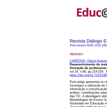
Revista Diálogo 
Print version
ISSN
1518-348
Abstract
CARDOSO, Otávio Augusto
Desenvolvimento de meto
formação de professores
vol.24, n.80, pp.214-229.
https://doi.org/10.7213/19
Este artigo apresenta os r
investigou a utilização de
informação e comunicação 
análise: contribuições par
das TIC. A abordagem util
Metodologias do Ensino S
Doutorado em Educação na
alcançados indicam que o 