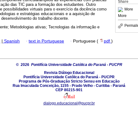
Share
ização das TIC para a formação dos estudantes. Outro
de possibilidades virtuais para o exercício da docência como
More
odologias e estratégias educacionais e a aquisição de
More
a desenvolvimento do trabalho docente.
Permali
nte; Metodologias ativas; Tecnologias da informação e
h
|
Spanish
·
text in Portuguese
·
Portuguese (
pdf
)
© 2026
Pontifícia Universidade Católica do Paraná - PUCPR
Revista Diálogo Educacional
Pontifícia Universidade Católica do Paraná - PUCPR
Programa de Pós-Graduação Stricto Sensu em Educação
Rua Imaculada Conceição, 1155 - Prado Velho - Curitiba - Paraná
CEP 80215-901
dialogo.educacional@pucpr.br