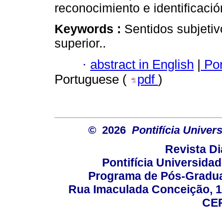
reconocimiento e identificació
Keywords :
Sentidos subjeti
superior..
·
abstract in English
|
Por
Portuguese (
pdf
)
© 2026
Pontifícia Unive
Revista D
Pontifícia Universida
Programa de Pós-Gradua
Rua Imaculada Conceição, 11
CEP