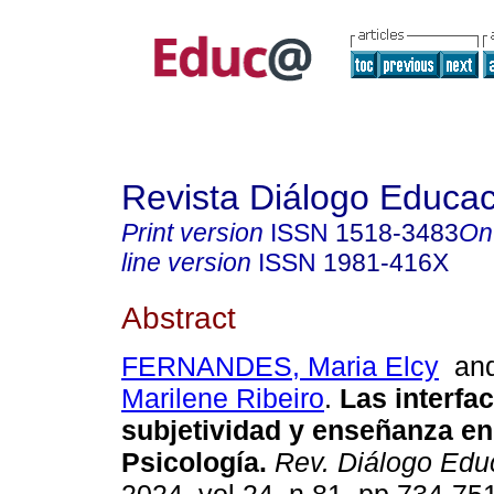
Revista Diálogo Educac
Print version
ISSN
1518-3483
On
line version
ISSN
1981-416X
Abstract
FERNANDES, Maria Elcy
an
Marilene Ribeiro
.
Las interfac
subjetividad y enseñanza en
Psicología.
Rev. Diálogo Edu