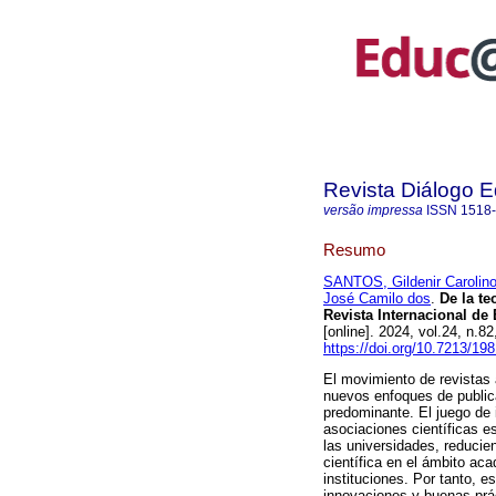
Revista Diálogo 
versão impressa
ISSN
1518
Resumo
SANTOS, Gildenir Carolin
José Camilo dos
.
De la teo
Revista Internacional de
[online]. 2024, vol.24, n
https://doi.org/10.7213/19
El movimiento de revistas 
nuevos enfoques de public
predominante. El juego de 
asociaciones científicas es
las universidades, reducie
científica en el ámbito ac
instituciones. Por tanto, e
innovaciones y buenas práct