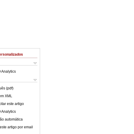
ersonalizados
 Analytics
uês (pdf)
 em XML
tar este artigo
 Analytics
ão automática
este artigo por email