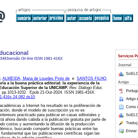
Educacional
Serviços P
-3483
versão On-line
ISSN
1981-416X
Journal
SciELO
o
;
ALMEIDA, Maria de Lourdes Pinto de
e
SANTOS FILHO,
Artigo
ría a la buena práctica editorial: la experiencia de la
 Educación Superior de la UNICAMP.
Rev. Diálogo Educ.
Portug
.82, pp.1013-1032. Epub 21-Out-2024. ISSN 1981-416X.
81-416x.24.082.ds10
.
Artigo
académicas a Internet ha resultado en la proliferación de
Como ci
ación, donde el modelo de suscripción ya no es
intereses practicado para publicar en casas editoriales y
SciELO
tá ahora dando cabida a la publicación gratuita por parte de
Traduç
ndo costos y aumentando la difusión de la producción
adémico, buscando compartir buenas prácticas entre las
Enviar 
s fundamental que las publicaciones científicas sigan las
icas de la edición científica.