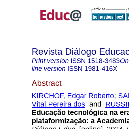
Revista Diálogo Educac
Print version
ISSN
1518-3483
On
line version
ISSN
1981-416X
Abstract
KIRCHOF, Edgar Roberto
;
SA
Vital Pereira dos
and
RUSSIN
Educação tecnológica na er
plataformização: a Academia