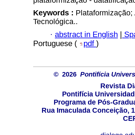
plataformização - datatificaç
Keywords :
Plataformização
Tecnológica..
·
abstract in English
|
Spa
Portuguese (
pdf
)
© 2026
Pontifícia Unive
Revista D
Pontifícia Universida
Programa de Pós-Gradua
Rua Imaculada Conceição, 11
CEP