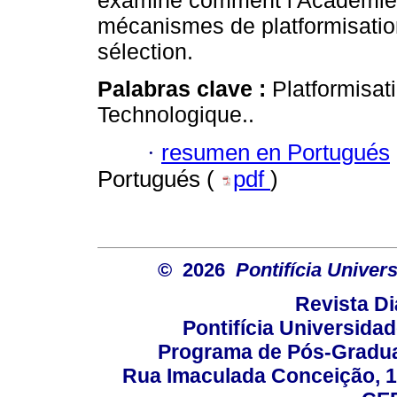
examine comment l'Académie C
mécanismes de platformisation
sélection.
Palabras clave :
Platformisat
Technologique..
·
resumen en Portugués
Portugués (
pdf
)
© 2026
Pontifícia Unive
Revista D
Pontifícia Universida
Programa de Pós-Gradua
Rua Imaculada Conceição, 11