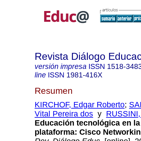
Revista Diálogo Educac
versión impresa
ISSN
1518-348
line
ISSN
1981-416X
Resumen
KIRCHOF, Edgar Roberto
;
SA
Vital Pereira dos
y
RUSSINI,
Educación tecnológica en la 
plataforma: Cisco Networki