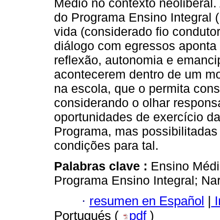
Médio no contexto neoliberal
do Programa Ensino Integral (
vida (considerado fio conduto
diálogo com egressos aponta
reflexão, autonomia e emanci
acontecerem dentro de um mo
na escola, que o permita const
considerando o olhar responsá
oportunidades de exercício d
Programa, mas possibilitadas
condições para tal.
Palabras clave :
Ensino Médi
Programa Ensino Integral; Narr
·
resumen en Español
|
I
Portugués (
pdf
)