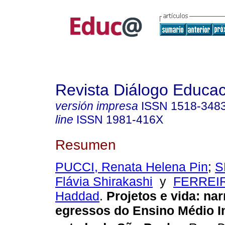
Revista Diálogo Educac
versión impresa
ISSN
1518-348
line
ISSN
1981-416X
Resumen
PUCCI, Renata Helena Pin
;
S
Flávia Shirakashi
y
FERREIR
Haddad
.
Projetos e vida: nar
egressos do Ensino Médio In
,