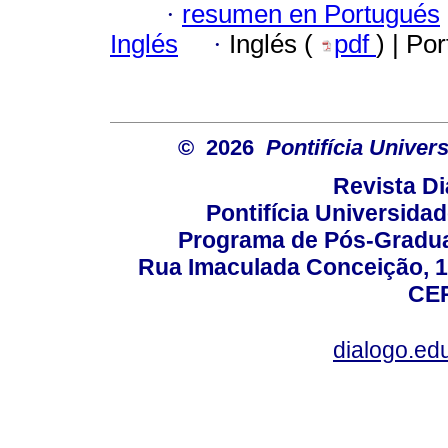
·
resumen en Portugués
Inglés
·
Inglés (
pdf
) | Po
© 2026
Pontifícia Unive
Revista D
Pontifícia Universida
Programa de Pós-Gradua
Rua Imaculada Conceição, 11
CEP
dialogo.ed