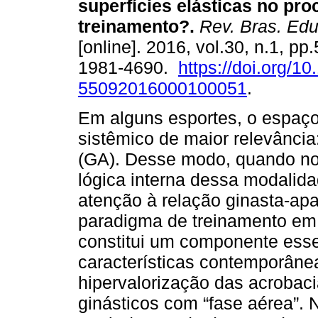
superfícies elásticas no pr
treinamento?.
Rev. Bras. Edu
[online]. 2016, vol.30, n.1, p
1981-4690.
https://doi.org/1
55092016000100051
.
Em alguns esportes, o espaç
sistêmico de maior relevância:
(GA). Desse modo, quando 
lógica interna dessa modalid
atenção à relação ginasta-a
paradigma de treinamento em 
constitui um componente esse
características contemporâne
hipervalorização das acrobac
ginásticos com “fase aérea”. 