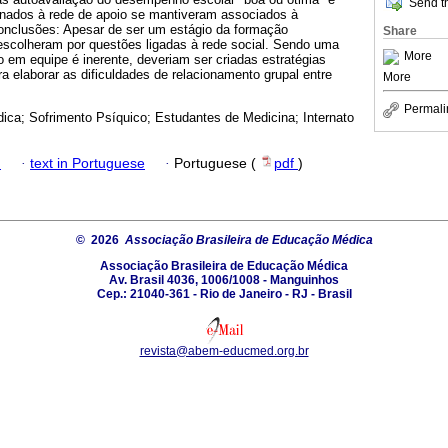
Send th
ionados à rede de apoio se mantiveram associados à
onclusões: Apesar de ser um estágio da formação
Share
 escolheram por questões ligadas à rede social. Sendo uma
More
ho em equipe é inerente, deveriam ser criadas estratégias
a elaborar as dificuldades de relacionamento grupal entre
More
Permali
ca; Sofrimento Psíquico; Estudantes de Medicina; Internato
h
·
text in Portuguese
·
Portuguese (
pdf
)
© 2026
Associação Brasileira de Educação Médica
Associação Brasileira de Educação Médica
Av. Brasil 4036, 1006/1008 - Manguinhos
Cep.: 21040-361 - Rio de Janeiro - RJ - Brasil
revista@abem-educmed.org.br