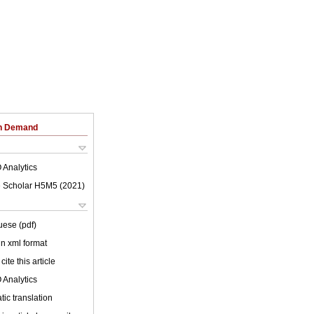
on Demand
 Analytics
 Scholar H5M5 (
2021
)
uese (pdf)
 in xml format
cite this article
 Analytics
ic translation