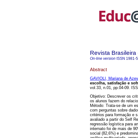
Revista Brasileir
On-line version
ISSN
1981-
Abstract
GAVIOLI, Mariana de Aze
escolha, satisfação e sof
vol.33, n.01, pp.04-09. IS
Objetivo: Descrever os cri
os alunos fazem do relaci
Método: Trata-se de um est
com perguntas sobre dado
critérios para formação e 
avaliado a partir do Self R
regressão logística para a
internato foi de mais de 90
social (82,6%) e predomin
análise multivariada, ape