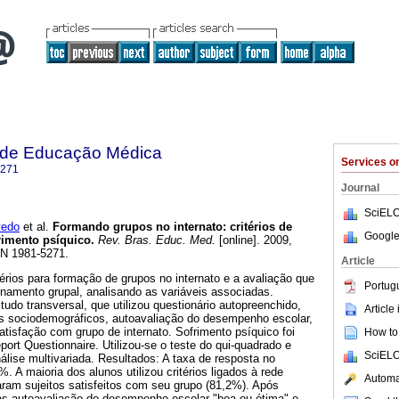
a de Educação Médica
Services 
5271
Journal
SciELO
vedo
et al.
Formando grupos no internato: critérios de
Google
rimento psíquico.
Rev. Bras. Educ. Med.
[online]. 2009,
SN 1981-5271.
Article
térios para formação de grupos no internato e a avaliação que
Portug
onamento grupal, analisando as variáveis associadas.
udo transversal, que utilizou questionário autopreenchido,
Article
s sociodemográficos, autoavaliação do desempenho escolar,
satisfação com grupo de internato. Sofrimento psíquico foi
How to 
eport Questionnaire. Utilizou-se o teste do qui-quadrado e
SciELO
nálise multivariada. Resultados: A taxa de resposta no
%. A maioria dos alunos utilizou critérios ligados à rede
Automat
aram sujeitos satisfeitos com seu grupo (81,2%). Após
nas autoavaliação do desempenho escolar "boa ou ótima" e