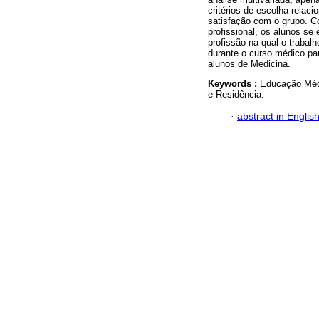
critérios de escolha relac
satisfação com o grupo. C
profissional, os alunos se
profissão na qual o trabal
durante o curso médico par
alunos de Medicina.
Keywords :
Educação Médi
e Residência.
·
abstract in Englis